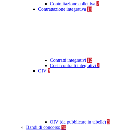
Contrattazione collettiva
2
Contrattazione integrativa
14
Contratti integrativi
12
Costi contratti integrativi
2
OIV
3
OIV (da pubblicare in tabelle)
3
Bandi di concorso
40