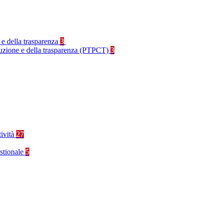
 e della trasparenza
3
rruzione e della trasparenza (PTPCT)
3
tività
27
stionale
5