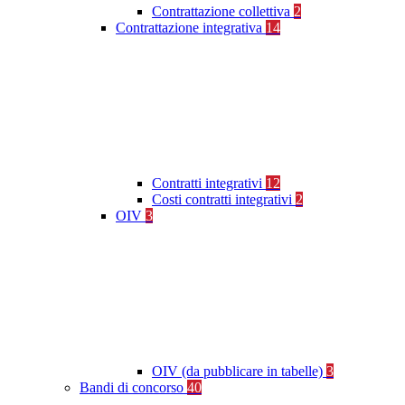
Contrattazione collettiva
2
Contrattazione integrativa
14
Contratti integrativi
12
Costi contratti integrativi
2
OIV
3
OIV (da pubblicare in tabelle)
3
Bandi di concorso
40