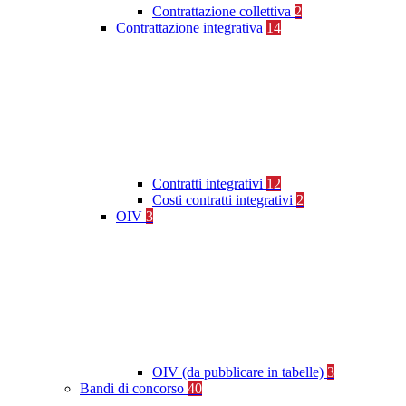
Contrattazione collettiva
2
Contrattazione integrativa
14
Contratti integrativi
12
Costi contratti integrativi
2
OIV
3
OIV (da pubblicare in tabelle)
3
Bandi di concorso
40