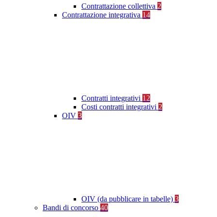
Contrattazione collettiva
2
Contrattazione integrativa
14
Contratti integrativi
12
Costi contratti integrativi
2
OIV
3
OIV (da pubblicare in tabelle)
3
Bandi di concorso
40