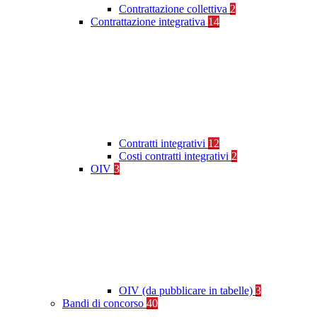
Contrattazione collettiva
2
Contrattazione integrativa
14
Contratti integrativi
12
Costi contratti integrativi
2
OIV
3
OIV (da pubblicare in tabelle)
3
Bandi di concorso
40