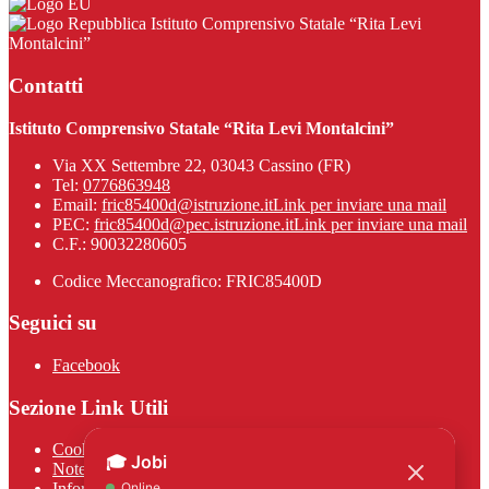
Istituto Comprensivo Statale “Rita Levi
Montalcini”
Contatti
Istituto Comprensivo Statale “Rita Levi Montalcini”
Via XX Settembre 22, 03043 Cassino (FR)
Tel:
0776863948
Email:
fric85400d@istruzione.it
Link per inviare una mail
PEC:
fric85400d@pec.istruzione.it
Link per inviare una mail
C.F.: 90032280605
Codice Meccanografico: FRIC85400D
Seguici su
Facebook
Sezione Link Utili
Cookie policy
Note legali
Informativa Privacy