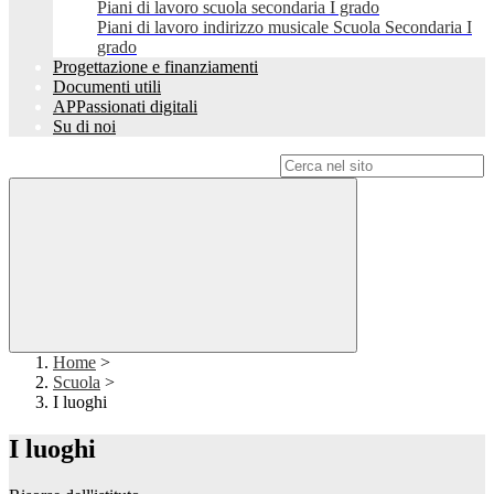
Piani di lavoro scuola secondaria I grado
Piani di lavoro indirizzo musicale Scuola Secondaria I
grado
Progettazione e finanziamenti
Documenti utili
APPassionati digitali
Su di noi
Campo di ricerca per le pagine del sito
Home
>
Scuola
>
I luoghi
I luoghi