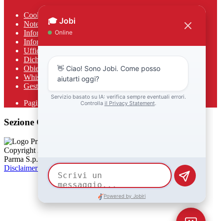
Cookie policy
Note legali
Informativa Privacy
Informativa Privacy chatbot Jobi
Ufficio Relazioni con il Pubblico
Dichiarazione di accessibilità
Obiettivi di accessibilità
Whistleblowing
Gestione consensi cookie
Pagina visualizzata
2997
volte
Sezione Copyright
Copyright 2026 | Engineered and powered by Gruppo Spaggiari
Parma S.p.A. | Divisione Publishing & New Social Media
Disclaimer trattamento dati personali