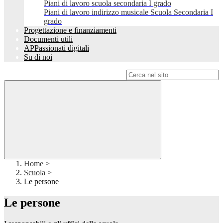
Piani di lavoro scuola secondaria I grado
Piani di lavoro indirizzo musicale Scuola Secondaria I
grado
Progettazione e finanziamenti
Documenti utili
APPassionati digitali
Su di noi
Campo di ricerca per le pagine del sito
Home
>
Scuola
>
Le persone
Le persone