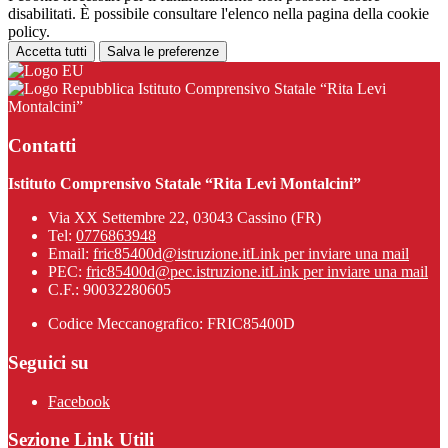
disabilitati. È possibile consultare l'elenco nella pagina della cookie
policy.
Accetta tutti
Salva le preferenze
Istituto Comprensivo Statale “Rita Levi
Montalcini”
Contatti
Istituto Comprensivo Statale “Rita Levi Montalcini”
Via XX Settembre 22, 03043 Cassino (FR)
Tel:
0776863948
Email:
fric85400d@istruzione.it
Link per inviare una mail
PEC:
fric85400d@pec.istruzione.it
Link per inviare una mail
C.F.: 90032280605
Codice Meccanografico: FRIC85400D
Seguici su
Facebook
Sezione Link Utili