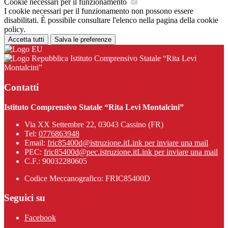
Cookie necessari per il funzionamento
I cookie necessari per il funzionamento non possono essere
disabilitati. È possibile consultare l'elenco nella pagina della cookie
policy.
Accetta tutti
Salva le preferenze
Istituto Comprensivo Statale “Rita Levi
Montalcini”
Contatti
Istituto Comprensivo Statale “Rita Levi Montalcini”
Via XX Settembre 22, 03043 Cassino (FR)
Tel:
0776863948
Email:
fric85400d@istruzione.it
Link per inviare una mail
PEC:
fric85400d@pec.istruzione.it
Link per inviare una mail
C.F.: 90032280605
Codice Meccanografico: FRIC85400D
Seguici su
Facebook