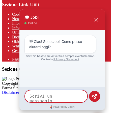
Sezione Link Utili
Cookie policy
Note legali
Informativa Privacy
Informativa Privacy chatbot Jobi
Ufficio Relazioni con il Pubblico
Dichiarazione di accessibilità
Obiettivi di accessibilità
Whistleblowing
Gestione consensi cookie
Pagina visualizzata
584
volte
Sezione Copyright
Copyright 2026 | Engineered and powered by Gruppo Spaggiari
Parma S.p.A. | Divisione Publishing & New Social Media
Disclaimer trattamento dati personali