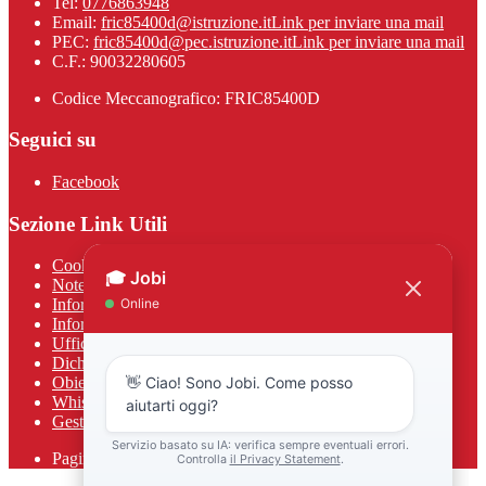
Tel:
0776863948
Email:
fric85400d@istruzione.it
Link per inviare una mail
PEC:
fric85400d@pec.istruzione.it
Link per inviare una mail
C.F.: 90032280605
Codice Meccanografico: FRIC85400D
Seguici su
Facebook
Sezione Link Utili
Cookie policy
Note legali
Informativa Privacy
Informativa Privacy chatbot Jobi
Ufficio Relazioni con il Pubblico
Dichiarazione di accessibilità
Obiettivi di accessibilità
Whistleblowing
Gestione consensi cookie
Pagina visualizzata
585
volte