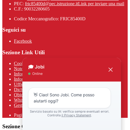
PEC:
fric85400d@pec.istruzione.it
Link per inviare una mail
C.F.: 90032280605
Codice Meccanografico: FRIC85400D
Seguici su
Facebook
Sezione Link Utili
Cookie policy
Note legali
Informativa Privacy
Informativa Privacy chatbot Jobi
Ufficio Relazioni con il Pubblico
Dichiarazione di accessibilità
Obiettivi di accessibilità
Whistleblowing
Gestione consensi cookie
Pagina visualizzata
142
volte
Sezione Copyright