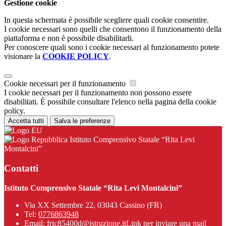
Gestione cookie
In questa schermata è possibile scegliere quali cookie consentire.
I cookie necessari sono quelli che consentono il funzionamento della
piattaforma e non è possibile disabilitarli.
Per conoscere quali sono i cookie necessari al funzionamento potete
visionare la
COOKIE POLICY
.
Cookie necessari per il funzionamento
I cookie necessari per il funzionamento non possono essere
disabilitati. È possibile consultare l'elenco nella pagina della cookie
policy.
Accetta tutti
Salva le preferenze
Istituto Comprensivo Statale “Rita Levi
Montalcini”
Contatti
Istituto Comprensivo Statale “Rita Levi Montalcini”
Via XX Settembre 22, 03043 Cassino (FR)
Tel:
0776863948
Email:
fric85400d@istruzione.it
Link per inviare una mail