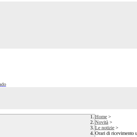
rado
Home
>
Novità
>
Le notizie
>
Orari di ricevimento u