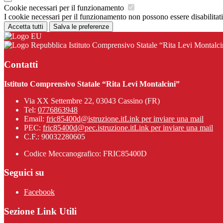
Cookie necessari per il funzionamento
I cookie necessari per il funzionamento non possono essere disabilitati.
Accetta tutti
Salva le preferenze
Istituto Comprensivo Statale “Rita Levi Montalci
Contatti
Istituto Comprensivo Statale “Rita Levi Montalcini”
Via XX Settembre 22, 03043 Cassino (FR)
Tel:
0776863948
Email:
fric85400d@istruzione.it
Link per inviare una mail
PEC:
fric85400d@pec.istruzione.it
Link per inviare una mail
C.F.: 90032280605
Codice Meccanografico: FRIC85400D
Seguici su
Facebook
Sezione Link Utili