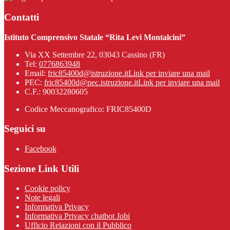
Contatti
Istituto Comprensivo Statale “Rita Levi Montalcini”
Via XX Settembre 22, 03043 Cassino (FR)
Tel:
0776863948
Email:
fric85400d@istruzione.it
Link per inviare una mail
PEC:
fric85400d@pec.istruzione.it
Link per inviare una mail
C.F.: 90032280605
Codice Meccanografico: FRIC85400D
Seguici su
Facebook
Sezione Link Utili
Cookie policy
Note legali
Informativa Privacy
Informativa Privacy chatbot Jobi
Ufficio Relazioni con il Pubblico