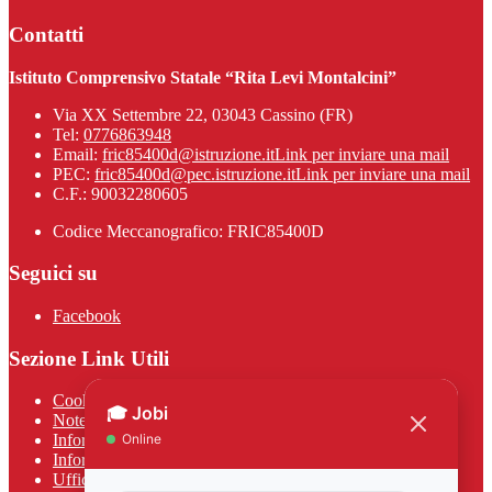
Contatti
Istituto Comprensivo Statale “Rita Levi Montalcini”
Via XX Settembre 22, 03043 Cassino (FR)
Tel:
0776863948
Email:
fric85400d@istruzione.it
Link per inviare una mail
PEC:
fric85400d@pec.istruzione.it
Link per inviare una mail
C.F.: 90032280605
Codice Meccanografico: FRIC85400D
Seguici su
Facebook
Sezione Link Utili
Cookie policy
Note legali
Informativa Privacy
Informativa Privacy chatbot Jobi
Ufficio Relazioni con il Pubblico