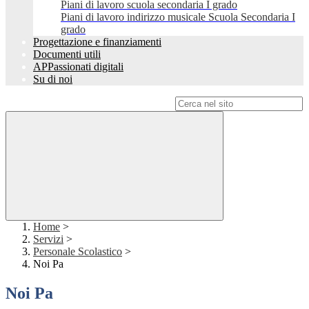
Piani di lavoro scuola secondaria I grado
Piani di lavoro indirizzo musicale Scuola Secondaria I
grado
Progettazione e finanziamenti
Documenti utili
APPassionati digitali
Su di noi
Campo di ricerca per le pagine del sito
Home
>
Servizi
>
Personale Scolastico
>
Noi Pa
Noi Pa