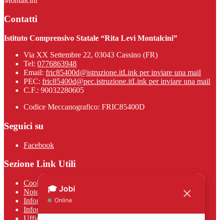
Montalcini”
Contatti
Istituto Comprensivo Statale “Rita Levi Montalcini”
Via XX Settembre 22, 03043 Cassino (FR)
Tel:
0776863948
Email:
fric85400d@istruzione.it
Link per inviare una mail
PEC:
fric85400d@pec.istruzione.it
Link per inviare una mail
C.F.: 90032280605
Codice Meccanografico: FRIC85400D
Seguici su
Facebook
Sezione Link Utili
Cookie policy
Note legali
Informativa Privacy
Informativa Privacy chatbot Jobi
Ufficio Relazioni con il Pubblico