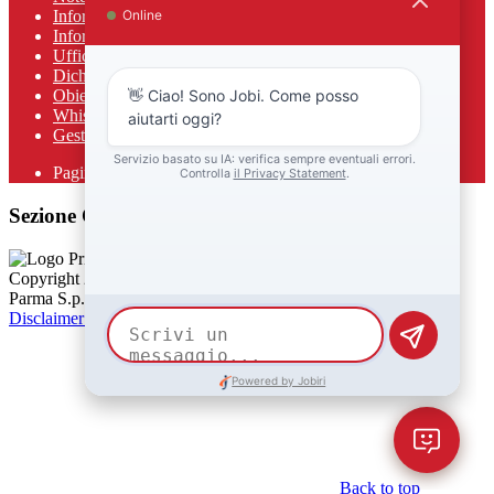
Informativa Privacy
Informativa Privacy chatbot Jobi
Ufficio Relazioni con il Pubblico
Dichiarazione di accessibilità
Obiettivi di accessibilità
Whistleblowing
Gestione consensi cookie
Pagina visualizzata
1017
volte
Sezione Copyright
Copyright 2026 | Engineered and powered by Gruppo Spaggiari
Parma S.p.A. | Divisione Publishing & New Social Media
Disclaimer trattamento dati personali
Back to top