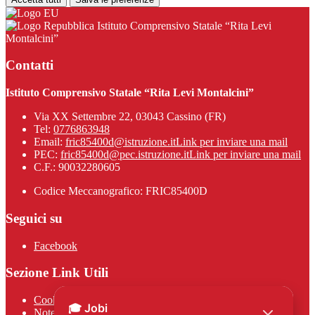
Istituto Comprensivo Statale “Rita Levi
Montalcini”
Contatti
Istituto Comprensivo Statale “Rita Levi Montalcini”
Via XX Settembre 22, 03043 Cassino (FR)
Tel:
0776863948
Email:
fric85400d@istruzione.it
Link per inviare una mail
PEC:
fric85400d@pec.istruzione.it
Link per inviare una mail
C.F.: 90032280605
Codice Meccanografico: FRIC85400D
Seguici su
Facebook
Sezione Link Utili
Cookie policy
Note legali