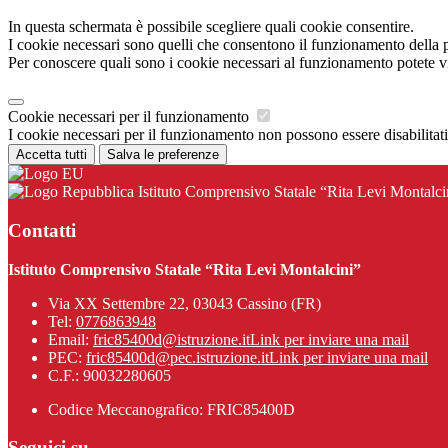
In questa schermata è possibile scegliere quali cookie consentire.
I cookie necessari sono quelli che consentono il funzionamento della pi
Per conoscere quali sono i cookie necessari al funzionamento potete v
Cookie necessari per il funzionamento
I cookie necessari per il funzionamento non possono essere disabilitati.
Accetta tutti
Salva le preferenze
Istituto Comprensivo Statale “Rita Levi Montalci
Contatti
Istituto Comprensivo Statale “Rita Levi Montalcini”
Via XX Settembre 22, 03043 Cassino (FR)
Tel:
0776863948
Email:
fric85400d@istruzione.it
Link per inviare una mail
PEC:
fric85400d@pec.istruzione.it
Link per inviare una mail
C.F.: 90032280605
Codice Meccanografico: FRIC85400D
Seguici su