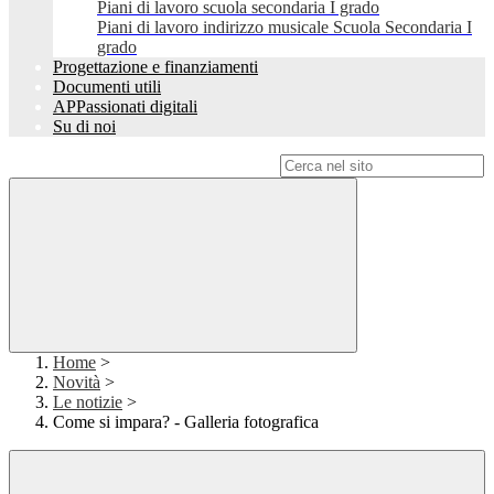
Piani di lavoro scuola secondaria I grado
Piani di lavoro indirizzo musicale Scuola Secondaria I
grado
Progettazione e finanziamenti
Documenti utili
APPassionati digitali
Su di noi
Campo di ricerca per le pagine del sito
Home
>
Novità
>
Le notizie
>
Come si impara? - Galleria fotografica