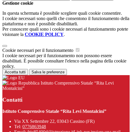
Gestione cookie
In questa schermata è possibile scegliere quali cookie consentire.
I cookie necessari sono quelli che consentono il funzionamento della
piattaforma e non è possibile disabilitarli.
Per conoscere quali sono i cookie necessari al funzionamento potete
visionare la
COOKIE POLICY
.
Cookie necessari per il funzionamento
I cookie necessari per il funzionamento non possono essere
disabilitati. È possibile consultare l'elenco nella pagina della cookie
policy.
Accetta tutti
Salva le preferenze
Istituto Comprensivo Statale “Rita Levi
Montalcini”
Contatti
Istituto Comprensivo Statale “Rita Levi Montalcini”
Via XX Settembre 22, 03043 Cassino (FR)
Tel:
0776863948
Email:
fric85400d@istruzione.it
Link per inviare una mail