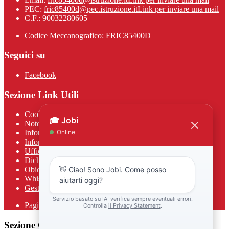
PEC:
fric85400d@pec.istruzione.it
Link per inviare una mail
C.F.: 90032280605
Codice Meccanografico: FRIC85400D
Seguici su
Facebook
Sezione Link Utili
Cookie policy
Note legali
Informativa Privacy
Informativa Privacy chatbot Jobi
Ufficio Relazioni con il Pubblico
Dichiarazione di accessibilità
Obiettivi di accessibilità
Whistleblowing
Gestione consensi cookie
Pagina visualizzata
383
volte
Sezione Copyright