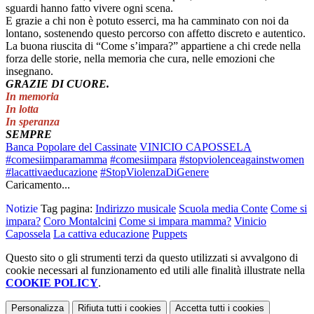
sguardi hanno fatto vivere ogni scena.
E grazie a chi non è potuto esserci, ma ha camminato con noi da
lontano, sostenendo questo percorso con affetto discreto e autentico.
La buona riuscita di “Come s’impara?” appartiene a chi crede nella
forza delle storie, nella memoria che cura, nelle emozioni che
insegnano.
GRAZIE DI CUORE.
In memoria
In lotta
In speranza
SEMPRE
Banca Popolare del Cassinate
VINICIO CAPOSSELA
#comesiimparamamma
#comesiimpara
#stopviolenceagainstwomen
#lacattivaeducazione
#StopViolenzaDiGenere
Caricamento...
Notizie
Tag pagina:
Indirizzo musicale
Scuola media Conte
Come si
impara?
Coro Montalcini
Come si impara mamma?
Vinicio
Capossela
La cattiva educazione
Puppets
Questo sito o gli strumenti terzi da questo utilizzati si avvalgono di
cookie necessari al funzionamento ed utili alle finalità illustrate nella
COOKIE POLICY
.
Personalizza
Rifiuta tutti
i cookies
Accetta tutti
i cookies