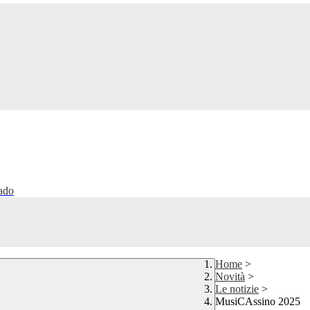
rado
Home
>
Novità
>
Le notizie
>
MusiCAssino 2025