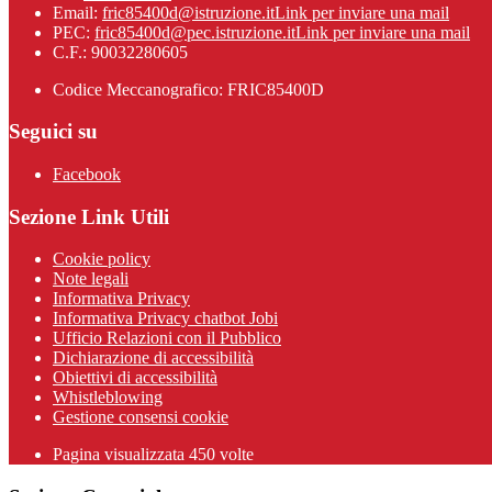
Email:
fric85400d@istruzione.it
Link per inviare una mail
PEC:
fric85400d@pec.istruzione.it
Link per inviare una mail
C.F.: 90032280605
Codice Meccanografico: FRIC85400D
Seguici su
Facebook
Sezione Link Utili
Cookie policy
Note legali
Informativa Privacy
Informativa Privacy chatbot Jobi
Ufficio Relazioni con il Pubblico
Dichiarazione di accessibilità
Obiettivi di accessibilità
Whistleblowing
Gestione consensi cookie
Pagina visualizzata
450
volte