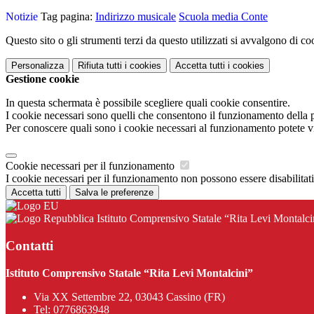
Notizie
Tag pagina:
Indirizzo musicale
Scuola media Conte
Questo sito o gli strumenti terzi da questo utilizzati si avvalgono di coo
Personalizza
Rifiuta tutti
i cookies
Accetta tutti
i cookies
Gestione cookie
In questa schermata è possibile scegliere quali cookie consentire.
I cookie necessari sono quelli che consentono il funzionamento della pi
Per conoscere quali sono i cookie necessari al funzionamento potete v
Cookie necessari per il funzionamento
I cookie necessari per il funzionamento non possono essere disabilitati.
Accetta tutti
Salva le preferenze
Istituto Comprensivo Statale “Rita Levi Montalci
Contatti
Istituto Comprensivo Statale “Rita Levi Montalcini”
Via XX Settembre 22, 03043 Cassino (FR)
Tel:
0776863948