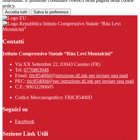
disabilitati. È possibile consultare l'elenco nella pagina della cookie
policy.
Accetta tutti
Salva le preferenze
Istituto Comprensivo Statale “Rita Levi
Montalcini”
Contatti
Istituto Comprensivo Statale “Rita Levi Montalcini”
Via XX Settembre 22, 03043 Cassino (FR)
Tel:
0776863948
Email:
fric85400d@istruzione.it
Link per inviare una mail
PEC:
fric85400d@pec.istruzione.it
Link per inviare una mail
C.F.: 90032280605
Codice Meccanografico: FRIC85400D
Seguici su
Facebook
Sezione Link Utili