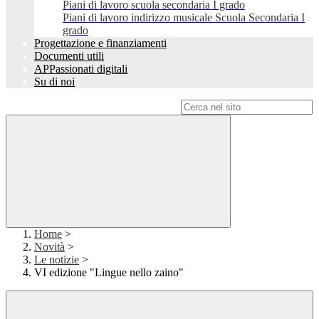
Piani di lavoro scuola secondaria I grado
Piani di lavoro indirizzo musicale Scuola Secondaria I
grado
Progettazione e finanziamenti
Documenti utili
APPassionati digitali
Su di noi
Campo di ricerca per le pagine del sito
Home
>
Novità
>
Le notizie
>
VI edizione "Lingue nello zaino"