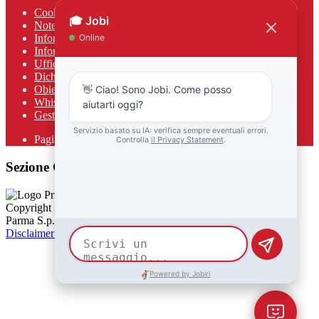
Cookie policy
Note legali
Informativa Privacy
Informativa Privacy chatbot Jobi
Ufficio Relazioni con il Pubblico
Dichiarazione di accessibilità
Obiettivi di accessibilità
Whistleblowing
Gestione consensi cookie
Pagina visualizzata
495
volte
Sezione Copyright
Copyright 2026 | Engineered and powered by Gruppo Spaggiari
Parma S.p.A. | Divisione Publishing & New Social Media
Disclaimer trattamento dati personali