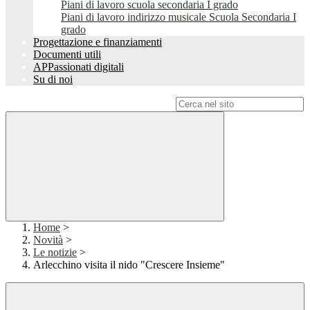
Piani di lavoro scuola secondaria I grado
Piani di lavoro indirizzo musicale Scuola Secondaria I
grado
Progettazione e finanziamenti
Documenti utili
APPassionati digitali
Su di noi
Campo di ricerca per le pagine del sito
Home
>
Novità
>
Le notizie
>
Arlecchino visita il nido "Crescere Insieme"