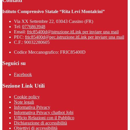
Contatti
Istituto Comprensivo Statale “Rita Levi Montalcini”
Via XX Settembre 22, 03043 Cassino (FR)
Tel:
0776863948
Email:
fric85400d@istruzione.it
Link per inviare una mail
PEC:
fric85400d@pec.istruzione.it
Link per inviare una mail
C.F.: 90032280605
Codice Meccanografico: FRIC85400D
Seguici su
Facebook
Sezione Link Utili
Cookie policy
Note legali
Informativa Privacy
Informativa Privacy chatbot Jobi
Ufficio Relazioni con il Pubblico
Dichiarazione di accessibilità
Obiettivi di accessibilità