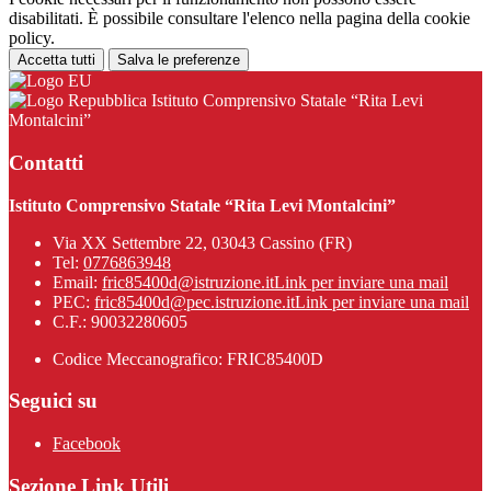
disabilitati. È possibile consultare l'elenco nella pagina della cookie
policy.
Accetta tutti
Salva le preferenze
Istituto Comprensivo Statale “Rita Levi
Montalcini”
Contatti
Istituto Comprensivo Statale “Rita Levi Montalcini”
Via XX Settembre 22, 03043 Cassino (FR)
Tel:
0776863948
Email:
fric85400d@istruzione.it
Link per inviare una mail
PEC:
fric85400d@pec.istruzione.it
Link per inviare una mail
C.F.: 90032280605
Codice Meccanografico: FRIC85400D
Seguici su
Facebook
Sezione Link Utili