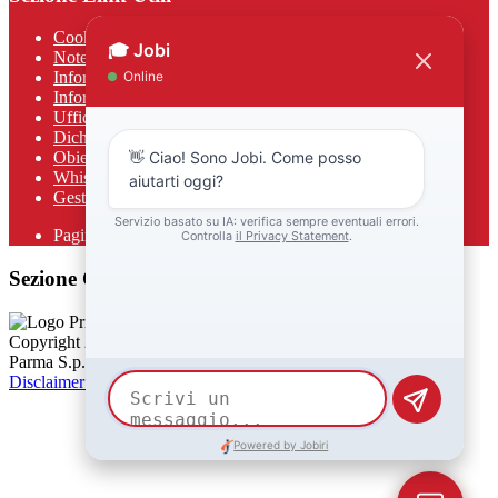
Cookie policy
Note legali
Informativa Privacy
Informativa Privacy chatbot Jobi
Ufficio Relazioni con il Pubblico
Dichiarazione di accessibilità
Obiettivi di accessibilità
Whistleblowing
Gestione consensi cookie
Pagina visualizzata
364
volte
Sezione Copyright
Copyright 2026 | Engineered and powered by Gruppo Spaggiari
Parma S.p.A. | Divisione Publishing & New Social Media
Disclaimer trattamento dati personali