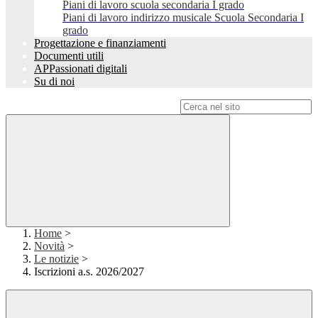
Piani di lavoro scuola secondaria I grado
Piani di lavoro indirizzo musicale Scuola Secondaria I
grado
Progettazione e finanziamenti
Documenti utili
APPassionati digitali
Su di noi
Campo di ricerca per le pagine del sito
Home
>
Novità
>
Le notizie
>
Iscrizioni a.s. 2026/2027