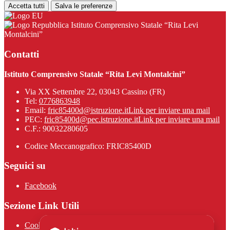
Accetta tutti
Salva le preferenze
Istituto Comprensivo Statale “Rita Levi
Montalcini”
Contatti
Istituto Comprensivo Statale “Rita Levi Montalcini”
Via XX Settembre 22, 03043 Cassino (FR)
Tel:
0776863948
Email:
fric85400d@istruzione.it
Link per inviare una mail
PEC:
fric85400d@pec.istruzione.it
Link per inviare una mail
C.F.: 90032280605
Codice Meccanografico: FRIC85400D
Seguici su
Facebook
Sezione Link Utili
Cookie policy