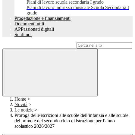
Piani di lavoro scuola secondaria I grado
Piani di lavoro indirizzo musicale Scuola Secondaria I
grado
Progettazione e finanziamenti
Documenti utili
APPassionati digitali
Su di noi
Campo di ricerca per le pagine del sito
Home
>
Novità
>
Le notizie
>
Proroga delle iscrizioni alle scuole dell’infanzia e alle scuole
del primo e del secondo ciclo di istruzione per l’anno
scolastico 2026/2027