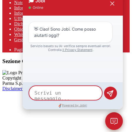
Note legali
Informativa Privacy
Informativa Privacy chatbot Jobi
Ufficio Relazioni con il Pubblico
Dichiarazione di accessibilità
Obiettivi di accessibilità
Whistleblowing
Gestione consensi cookie
Pagina visualizzata
215
volte
Sezione Copyright
Copyright 2026 | Engineered and powered by Gruppo Spaggiari
Parma S.p.A. | Divisione Publishing & New Social Media
Disclaimer trattamento dati personali