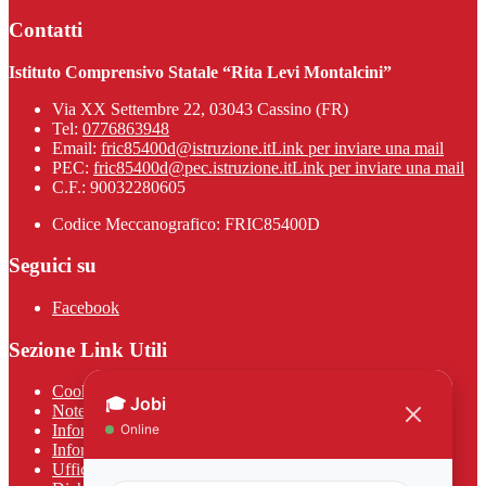
Contatti
Istituto Comprensivo Statale “Rita Levi Montalcini”
Via XX Settembre 22, 03043 Cassino (FR)
Tel:
0776863948
Email:
fric85400d@istruzione.it
Link per inviare una mail
PEC:
fric85400d@pec.istruzione.it
Link per inviare una mail
C.F.: 90032280605
Codice Meccanografico: FRIC85400D
Seguici su
Facebook
Sezione Link Utili
Cookie policy
Note legali
Informativa Privacy
Informativa Privacy chatbot Jobi
Ufficio Relazioni con il Pubblico