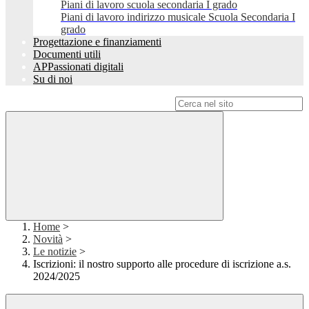
Piani di lavoro scuola secondaria I grado
Piani di lavoro indirizzo musicale Scuola Secondaria I
grado
Progettazione e finanziamenti
Documenti utili
APPassionati digitali
Su di noi
Campo di ricerca per le pagine del sito
Home
>
Novità
>
Le notizie
>
Iscrizioni: il nostro supporto alle procedure di iscrizione a.s.
2024/2025