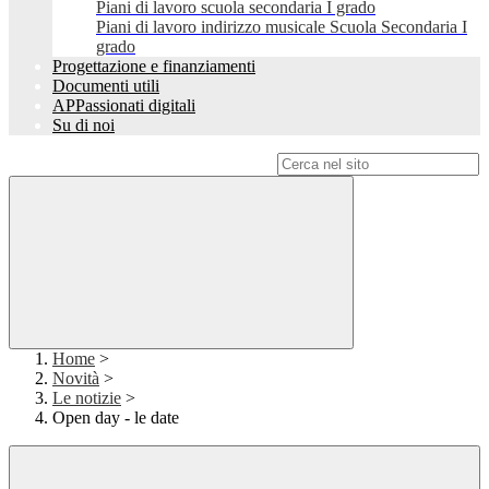
Piani di lavoro scuola secondaria I grado
Piani di lavoro indirizzo musicale Scuola Secondaria I
grado
Progettazione e finanziamenti
Documenti utili
APPassionati digitali
Su di noi
Campo di ricerca per le pagine del sito
Home
>
Novità
>
Le notizie
>
Open day - le date