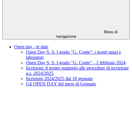
Menu di
navigazione
Open day - le date
Open Day S. S. I grado "G. Conte": i nostri spazi e
laboratori
Open Day S. S. I grado "G. Conte" - 1 febbraio 2024
Iscrizioni: il nostro supporto alle procedure di iscrizione
a.s. 2024/2025
Iscrizioni 2024/2025 dal 18 gennaio
Gli OPEN DAY del mese di Gennaio