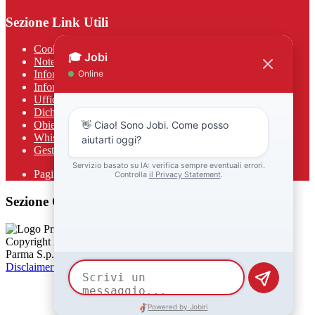
Sezione Link Utili
Cookie policy
Note legali
Informativa Privacy
Informativa Privacy chatbot Jobi
Ufficio Relazioni con il Pubblico
Dichiarazione di accessibilità
Obiettivi di accessibilità
Whistleblowing
Gestione consensi cookie
Pagina visualizzata
642
volte
Sezione Copyright
Copyright 2026 | Engineered and powered by Gruppo Spaggiari
Parma S.p.A. | Divisione Publishing & New Social Media
Disclaimer trattamento dati personali