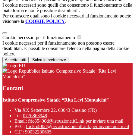
I cookie necessari sono quelli che consentono il funzionamento della
piattaforma e non è possibile disabilitarli.
Per conoscere quali sono i cookie necessari al funzionamento potete
visionare la
COOKIE POLICY
.
Cookie necessari per il funzionamento
I cookie necessari per il funzionamento non possono essere
disabilitati. È possibile consultare l'elenco nella pagina della cookie
policy.
Accetta tutti
Salva le preferenze
Istituto Comprensivo Statale “Rita Levi
Montalcini”
Contatti
Istituto Comprensivo Statale “Rita Levi Montalcini”
Via XX Settembre 22, 03043 Cassino (FR)
Tel:
0776863948
Email:
fric85400d@istruzione.it
Link per inviare una mail
PEC:
fric85400d@pec.istruzione.it
Link per inviare una mail
C.F.: 90032280605