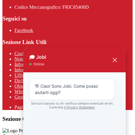
Codice Meccanografico: FRIC85400D
Seguici su
Facebook
Sezione Link Utili
Cookie policy
Note legali
Informativa Privacy
Informativa Privacy chatbot Jobi
Ufficio Relazioni con il Pubblico
Dichiarazione di accessibilità
Obiettivi di accessibilità
Whistleblowing
Gestione consensi cookie
Pagina visualizzata
118
volte
Sezione Copyright