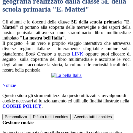
geografia realizzato dalla classe 5E della
scuola primaria "E. Mattei"
Gli alunni e le docenti della
classe 5E della scuola primaria "E.
Mattei"
ci portano alla scoperta delle meraviglie e dei sapori della
nostra penisola attraverso uno straordinario libro multimediale
intitolato
"La nostra bell'Italia"
.
Il progetto è un vero e proprio viaggio interattivo che attraversa
diverse regioni italiane interamente sfogliabile online sulla
piattaforma
Book Creator
a questo
LINK
oppure puoi cliccare di
seguito sulla copertina del libro multimediale e ascoltare le voci
degli alunni raccontare la storia, la cultura e le curiosità locali della
nostra bella penisola.
Notizie
Questo sito o gli strumenti terzi da questo utilizzati si avvalgono di
cookie necessari al funzionamento ed utili alle finalità illustrate nella
COOKIE POLICY
.
Personalizza
Rifiuta tutti
i cookies
Accetta tutti
i cookies
Gestione cookie
In questa schermata è possibile scegliere quali cookie consentire.