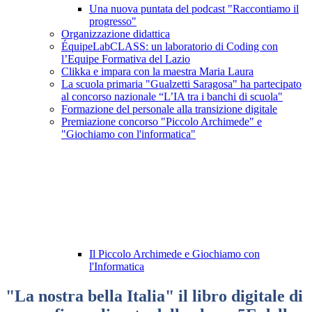
Una nuova puntata del podcast "Raccontiamo il
progresso"
Organizzazione didattica
ÉquipeLabCLASS: un laboratorio di Coding con
l’Equipe Formativa del Lazio
Clikka e impara con la maestra Maria Laura
La scuola primaria "Gualzetti Saragosa" ha partecipato
al concorso nazionale “L’IA tra i banchi di scuola"
Formazione del personale alla transizione digitale
Premiazione concorso "Piccolo Archimede" e
"Giochiamo con l'informatica"
Il Piccolo Archimede e Giochiamo con
l'Informatica
"La nostra bella Italia" il libro digitale di