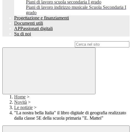
Piani di lavoro scuola secondaria I grado
Piani di lavoro indirizzo musicale Scuola Secondaria I
grado
Progettazione e finanziamenti
Documenti utili
APPassionati digitali
Su di noi
Campo di ricerca per le pagine del sito
Home
>
Novità
>
Le notizie
>
"La nostra bella Italia" il libro digitale di geografia realizzato
dalla classe 5E della scuola primaria "E. Mattei"