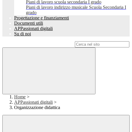
Piani di lavoro scuola secondaria I grado
Piani di lavoro indirizzo musicale Scuola Secondaria I
grado
Progettazione e finanziamenti
Documenti utili
APPassionati digitali
Su di noi
Campo di ricerca per le pagine del sito
Home
>
APPassionati digitali
>
Organizzazione didattica