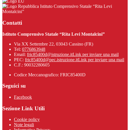
Istituto Comprensivo Statale “Rita Levi
Montalcini”
Contatti
Istituto Comprensivo Statale “Rita Levi Montalcini”
Via XX Settembre 22, 03043 Cassino (FR)
Tel:
0776863948
Email:
fric85400d@istruzione.it
Link per inviare una mail
PEC:
fric85400d@pec.istruzione.it
Link per inviare una mail
C.F.: 90032280605
Codice Meccanografico: FRIC85400D
Seguici su
Facebook
Sezione Link Utili
Cookie policy
Note legali
Informativa Privacy