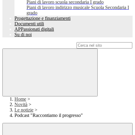
Piani di lavoro scuola secondaria I grado
Piani di lavoro indirizzo musicale Scuola Secondaria I
grado
Progettazione e finanziamenti
Documenti utili
APPassionati digitali
Su di noi
Campo di ricerca per le pagine del sito
Home
>
Novità
>
Le notizie
>
Podcast "Raccontiamo il progresso"