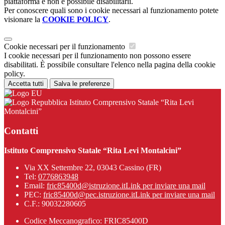
piattaforma e non è possibile disabilitarli.
Per conoscere quali sono i cookie necessari al funzionamento potete
visionare la
COOKIE POLICY
.
Cookie necessari per il funzionamento
I cookie necessari per il funzionamento non possono essere
disabilitati. È possibile consultare l'elenco nella pagina della cookie
policy.
Accetta tutti
Salva le preferenze
Istituto Comprensivo Statale “Rita Levi
Montalcini”
Contatti
Istituto Comprensivo Statale “Rita Levi Montalcini”
Via XX Settembre 22, 03043 Cassino (FR)
Tel:
0776863948
Email:
fric85400d@istruzione.it
Link per inviare una mail
PEC:
fric85400d@pec.istruzione.it
Link per inviare una mail
C.F.: 90032280605
Codice Meccanografico: FRIC85400D