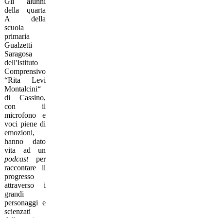
Gli alunni
della quarta
A della
scuola
primaria
Gualzetti
Saragosa
dell'Istituto
Comprensivo
“Rita Levi
Montalcini“
di Cassino,
con il
microfono e
voci piene di
emozioni,
hanno dato
vita ad un
podcast
per
raccontare il
progresso
attraverso i
grandi
personaggi e
scienzati