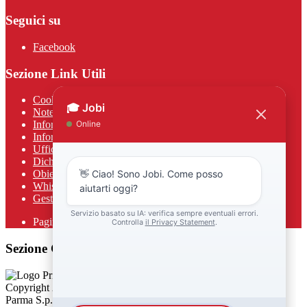
Seguici su
Facebook
Sezione Link Utili
Cookie policy
Note legali
Informativa Privacy
Informativa Privacy chatbot Jobi
Ufficio Relazioni con il Pubblico
Dichiarazione di accessibilità
Obiettivi di accessibilità
Whistleblowing
Gestione consensi cookie
Pagina visualizzata
821
volte
Sezione Copyright
Copyright 2026 | Engineered and powered by Gruppo Spaggiari
Parma S.p.A. | Divisione Publishing & New Social Media