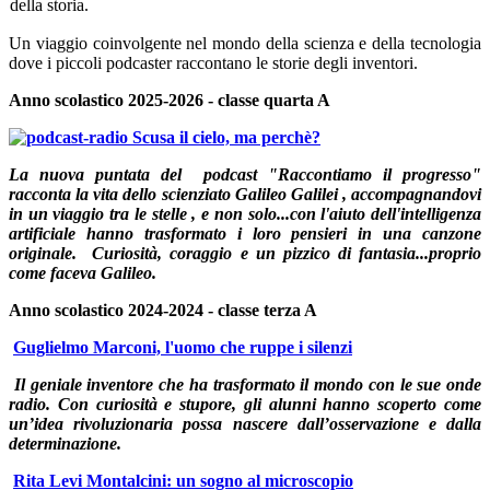
della storia.
Un viaggio coinvolgente nel mondo della scienza e della tecnologia
dove i piccoli podcaster raccontano le storie degli inventori.
Anno scolastico 2025-2026 - classe quarta A
Scusa il cielo, ma perchè?
La nuova puntata del podcast "Raccontiamo il progresso"
racconta la vita dello scienziato Galileo Galilei , accompagnandovi
in un viaggio tra le stelle , e non solo...con l'aiuto dell'intelligenza
artificiale hanno trasformato i loro pensieri in una canzone
originale.
Curiosità, coraggio e un pizzico di fantasia...proprio
come faceva Galileo.
Anno scolastico 2024-2024 - classe terza A
Guglielmo Marconi, l'uomo che ruppe i silenzi
Il geniale inventore che ha trasformato il mondo con le sue onde
radio. Con curiosità e stupore, gli alunni hanno scoperto come
un’idea rivoluzionaria possa nascere dall’osservazione e dalla
determinazione.
Rita Levi Montalcini: u
n sogno al microscopio