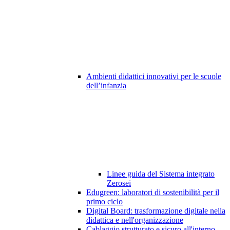
Ambienti didattici innovativi per le scuole
dell’infanzia
Linee guida del Sistema integrato
Zerosei
Edugreen: laboratori di sostenibilità per il
primo ciclo
Digital Board: trasformazione digitale nella
didattica e nell'organizzazione
Cablaggio strutturato e sicuro all'interno