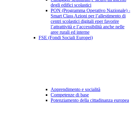
degli edifici scolastici
PON (Programma Operativo Nazionale) -
Smart Class Azioni per l’allestimento di
centri scolastici digitali eper favorire
l’attrattività e l’accessibilità anche nelle
aree rurali ed interne
FSE (Fondi Sociali Europei)
Apprendimento e socialità
Competenze di base
Potenziamento della cittadinanza europea