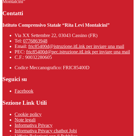
Montalcini”
Contatti
Istituto Comprensivo Statale “Rita Levi Montalcini”
Via XX Settembre 22, 03043 Cassino (FR)
Tel:
0776863948
Email:
fric85400d@istruzione.it
Link per inviare una mail
PEC:
fric85400d@pec.istruzione.it
Link per inviare una mail
C.F.: 90032280605
Codice Meccanografico: FRIC85400D
Seguici su
Facebook
Sezione Link Utili
Cookie policy
Note legali
Informativa Privacy
Informativa Privacy chatbot Jobi