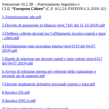
Sottoazione 10.2.3B - Potenziamento linguistico e
CLIL
“European Citizen”
(C.P. 10.2.2A-FSEPON-LA-2018- 62)
1-Autorizzazione adg.pdf
2-Decreto di assunzione in bilancio (prot.7341 del 31-10-2018).pdf
3-Delibera collegio docenti per l’affidamento incarico esperti e tutor
- criteri.pdf
4-Dichiarazione esito procedura interna (prot 6319 del 04-07-
2019).pdf
5-Bando di selezione per docenti esperti e tutor esterni (prot.6313
del 04-07-2019).pdf
6-Avviso di selezione interna per referente della valutazione e
peronale ata di supporto.pdf
7-Decreto graduatorie definitive personale esperto e tutor.pdf
8-Incarico DS.pdf
9-Incarico DSGA.pdf
10-Incarico referente per la valutazione.pdf