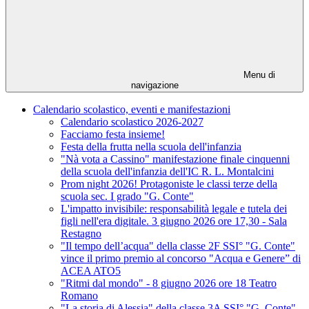
Menu di
navigazione
Calendario scolastico, eventi e manifestazioni
Calendario scolastico 2026-2027
Facciamo festa insieme!
Festa della frutta nella scuola dell'infanzia
"Nà vota a Cassino" manifestazione finale cinquenni
della scuola dell'infanzia dell'IC R. L. Montalcini
Prom night 2026! Protagoniste le classi terze della
scuola sec. I grado "G. Conte"
L'impatto invisibile: responsabilità legale e tutela dei
figli nell'era digitale. 3 giugno 2026 ore 17,30 - Sala
Restagno
"Il tempo dell’acqua" della classe 2F SSI° "G. Conte"
vince il primo premio al concorso "Acqua e Genere” di
ACEA ATO5
"Ritmi dal mondo" - 8 giugno 2026 ore 18 Teatro
Romano
"La storia di Alessia" della classe 3A SSI° "G. Conte"