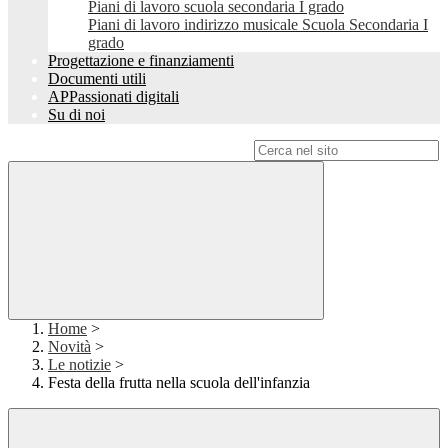
Piani di lavoro scuola secondaria I grado
Piani di lavoro indirizzo musicale Scuola Secondaria I
grado
Progettazione e finanziamenti
Documenti utili
APPassionati digitali
Su di noi
Campo di ricerca per le pagine del sito
Home
>
Novità
>
Le notizie
>
Festa della frutta nella scuola dell'infanzia