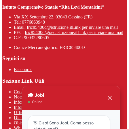
Istituto Comprensivo Statale “Rita Levi Montalcini”
Via XX Settembre 22, 03043 Cassino (FR)
Tel:
0776863948
Email:
fric85400d@istruzione.it
Link per inviare una mail
PEC:
fric85400d@pec.istruzione.it
Link per inviare una mail
C.F.: 90032280605
Codice Meccanografico: FRIC85400D
Seguici su
Facebook
Sezione Link Utili
Cookie policy
Note legali
Informativa Privacy
Informativa Privacy chatbot Jobi
Ufficio Relazioni con il Pubblico
Dichiarazione di accessibilità
Obiettivi di accessibilità
Whistleblowing