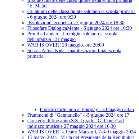
Il saluto finale delle classi quinte della scuola primaria
"E. Mattei"
Gli alunni delle classi quinte salutano la scuola primaria
- 6 giugno 2024 ore 9:30
rEvoluzione tecnoetica - 7 giugno 2024 ore 18,30
Filosofare DialogicaMente - 6 giugno 2024 ore 10:30
Pronti ad andare...i remigini salutano la scuola
dell'infanzia - 31 maggio
WAR IS OVER! 28 maggio, ore 20:00
Scuola Attiva Kids - manifestazioni finali scuola
primaria
Il nostro forte inno al Fairplay - 30 maggio 2025
Frammenti di "Gennariello" 4-5 giugno 2024 ore 17
Concerto di fine anno S.S. I grado "G. Conte" ad
indirizzo musicale 27 maggio 2024 ore 16,30
WAR IS OVER! - Teatro Manzoni, 7-8-9 maggio 2024
15 marzo 2024 - Visita del Presidente della Repubblica