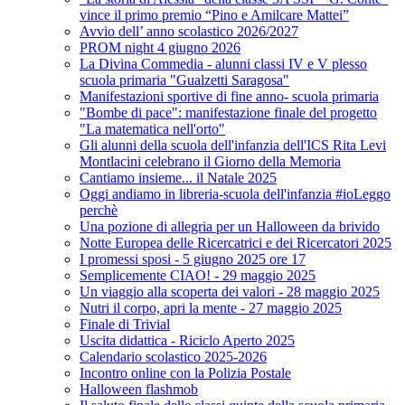
vince il primo premio “Pino e Amilcare Mattei”
Avvio dell’ anno scolastico 2026/2027
PROM night 4 giugno 2026
La Divina Commedia - alunni classi IV e V plesso
scuola primaria "Gualzetti Saragosa"
Manifestazioni sportive di fine anno- scuola primaria
"Bombe di pace": manifestazione finale del progetto
"La matematica nell'orto"
Gli alunni della scuola dell'infanzia dell'ICS Rita Levi
Montlacini celebrano il Giorno della Memoria
Cantiamo insieme... il Natale 2025
Oggi andiamo in libreria-scuola dell'infanzia #ioLeggo
perchè
Una pozione di allegria per un Halloween da brivido
Notte Europea delle Ricercatrici e dei Ricercatori 2025
I promessi sposi - 5 giugno 2025 ore 17
Semplicemente CIAO! - 29 maggio 2025
Un viaggio alla scoperta dei valori - 28 maggio 2025
Nutri il corpo, apri la mente - 27 maggio 2025
Finale di Trivial
Uscita didattica - Riciclo Aperto 2025
Calendario scolastico 2025-2026
Incontro online con la Polizia Postale
Halloween flashmob