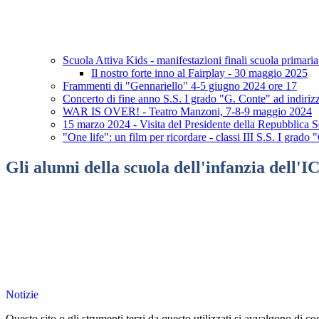
Scuola Attiva Kids - manifestazioni finali scuola primari
Il nostro forte inno al Fairplay - 30 maggio 2025
Frammenti di "Gennariello" 4-5 giugno 2024 ore 17
Concerto di fine anno S.S. I grado "G. Conte" ad indiri
WAR IS OVER! - Teatro Manzoni, 7-8-9 maggio 2024
15 marzo 2024 - Visita del Presidente della Repubblica S
"One life": un film per ricordare - classi III S.S. I grado
Gli alunni della scuola dell'infanzia dell
Notizie
Questo sito o gli strumenti terzi da questo utilizzati si avvalgono di coo