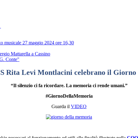
a
zzo musicale 27 maggio 2024 ore 16,30
ergio Mattarella a Cassino
 "G. Conte"
'ICS Rita Levi Montlacini celebrano il Giorn
“Il silenzio ci fa ricordare. La memoria ci rende umani.”
#GiornoDellaMemoria
Guarda il
VIDEO
kie necessari al funzionamento ed utili alle finalità illustrate nella
COO