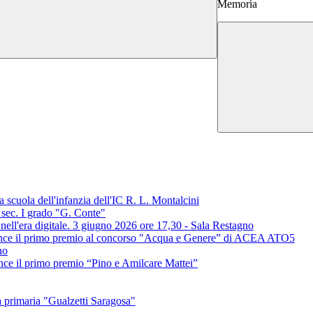
Memoria
 scuola dell'infanzia dell'IC R. L. Montalcini
a sec. I grado "G. Conte"
li nell'era digitale. 3 giugno 2026 ore 17,30 - Sala Restagno
 vince il primo premio al concorso "Acqua e Genere” di ACEA ATO5
no
ince il primo premio “Pino e Amilcare Mattei”
 primaria "Gualzetti Saragosa"