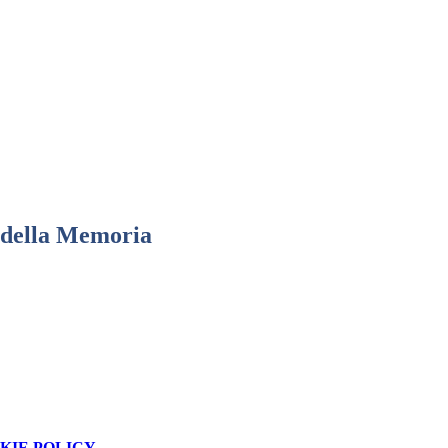
o della Memoria
KIE POLICY
.