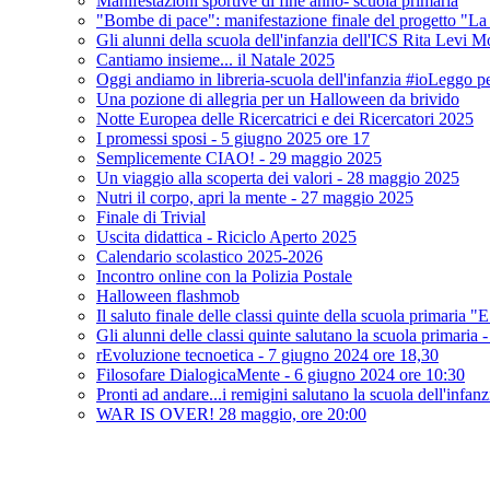
Manifestazioni sportive di fine anno- scuola primaria
"Bombe di pace": manifestazione finale del progetto "La 
Gli alunni della scuola dell'infanzia dell'ICS Rita Levi 
Cantiamo insieme... il Natale 2025
Oggi andiamo in libreria-scuola dell'infanzia #ioLeggo p
Una pozione di allegria per un Halloween da brivido
Notte Europea delle Ricercatrici e dei Ricercatori 2025
I promessi sposi - 5 giugno 2025 ore 17
Semplicemente CIAO! - 29 maggio 2025
Un viaggio alla scoperta dei valori - 28 maggio 2025
Nutri il corpo, apri la mente - 27 maggio 2025
Finale di Trivial
Uscita didattica - Riciclo Aperto 2025
Calendario scolastico 2025-2026
Incontro online con la Polizia Postale
Halloween flashmob
Il saluto finale delle classi quinte della scuola primaria "
Gli alunni delle classi quinte salutano la scuola primaria
rEvoluzione tecnoetica - 7 giugno 2024 ore 18,30
Filosofare DialogicaMente - 6 giugno 2024 ore 10:30
Pronti ad andare...i remigini salutano la scuola dell'infan
WAR IS OVER! 28 maggio, ore 20:00