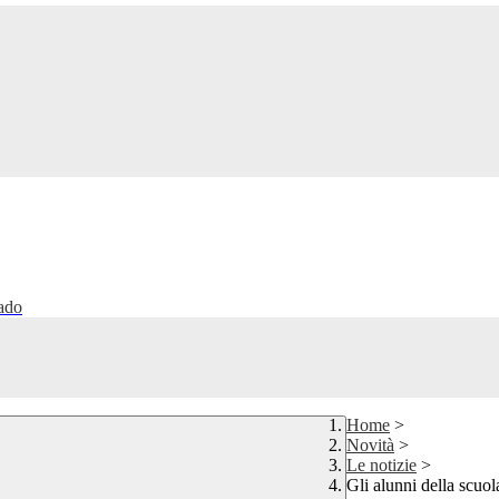
rado
Home
>
Novità
>
Le notizie
>
Gli alunni della scuol