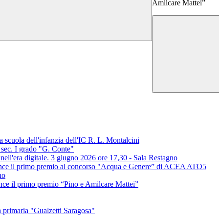
Amilcare Mattei”
 scuola dell'infanzia dell'IC R. L. Montalcini
a sec. I grado "G. Conte"
li nell'era digitale. 3 giugno 2026 ore 17,30 - Sala Restagno
 vince il primo premio al concorso "Acqua e Genere” di ACEA ATO5
no
ince il primo premio “Pino e Amilcare Mattei”
 primaria "Gualzetti Saragosa"