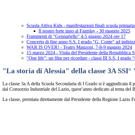
Scuola Attiva Kids - manifestazioni finali scuola primari
Il nostro forte inno al Fairplay - 30 maggio 2025
Frammenti di "Gennariello" 4-5 giugno 2024 ore 17
Concerto di fine anno S.S. I grado "G. Conte" ad indiri
WAR IS OVER! - Teatro Manzoni, 7-8-9 maggio 2024
15 marzo 2024 - Visita del Presidente della Repubblica S
"One life": un film per ricordare - classi III S.S. I grado
"La storia di Alessia" della classe 3A SSI
La classe 3
a
A della Scuola Secondaria di I Grado si è aggiudicata il
dal Consorzio Industriale del Lazio, quest’anno dedicato al tema del
La classe, premiata direttamente dal Presidente della Regione Lazio Fr