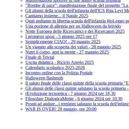
Manifestazioni sportive di fine anno- scuola primaria
"Bombe di pace": manifestazione finale del progetto "La 
Gli alunni della scuola dell'infanzia dell'ICS Rita Levi 
Cantiamo insieme... il Natale 2025
Oggi andiamo in libreria-scuola dell'infanzia #ioLeggo p
Una pozione di allegria per un Halloween da brivido
Notte Europea delle Ricercatrici e dei Ricercatori 2025
I promessi sposi - 5 giugno 2025 ore 17
Semplicemente CIAO! - 29 maggio 2025
Un viaggio alla scoperta dei valori - 28 maggio 2025
Nutri il corpo, apri la mente - 27 maggio 2025
Finale di Trivial
Uscita didattica - Riciclo Aperto 2025
Calendario scolastico 2025-2026
Incontro online con la Polizia Postale
Halloween flashmob
Il saluto finale delle classi quinte della scuola primaria "
Gli alunni delle classi quinte salutano la scuola primaria
rEvoluzione tecnoetica - 7 giugno 2024 ore 18,30
Filosofare DialogicaMente - 6 giugno 2024 ore 10:30
Pronti ad andare...i remigini salutano la scuola dell'infan
WAR IS OVER! 28 maggio, ore 20:00