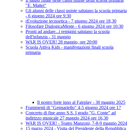
Il saluto finale delle classi quinte della scuola primaria
"E. Mattei"
Gli alunni delle classi quinte salutano la scuola primaria
- 6 giugno 2024 ore 9:30
rEvoluzione tecnoetica - 7 giugno 2024 ore 18,30
Filosofare DialogicaMente - 6 giugno 2024 ore 10:30
Pronti ad andare...i remigini salutano la scuola
dell'infanzia - 31 maggio
WAR IS OVER! 28 maggio, ore 20:00
Scuola Attiva Kids - manifestazioni finali scuola
primaria
Il nostro forte inno al Fairplay - 30 maggio 2025
Frammenti di "Gennariello" 4-5 giugno 2024 ore 17
Concerto di fine anno S.S. I grado "G. Conte" ad
indirizzo musicale 27 maggio 2024 ore 16,30
WAR IS OVER! - Teatro Manzoni, 7-8-9 maggio 2024
15 marzo 2024 - Visita del Presidente della Repubblica