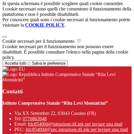
In questa schermata è possibile scegliere quali cookie consentire.
I cookie necessari sono quelli che consentono il funzionamento della
piattaforma e non è possibile disabilitarli.
Per conoscere quali sono i cookie necessari al funzionamento potete
visionare la
COOKIE POLICY
.
Cookie necessari per il funzionamento
I cookie necessari per il funzionamento non possono essere
disabilitati. È possibile consultare l'elenco nella pagina della cookie
policy.
Accetta tutti
Salva le preferenze
Istituto Comprensivo Statale “Rita Levi
Montalcini”
Contatti
Istituto Comprensivo Statale “Rita Levi Montalcini”
Via XX Settembre 22, 03043 Cassino (FR)
Tel:
0776863948
Email:
fric85400d@istruzione.it
Link per inviare una mail
PEC:
fric85400d@pec.istruzione.it
Link per inviare una mail