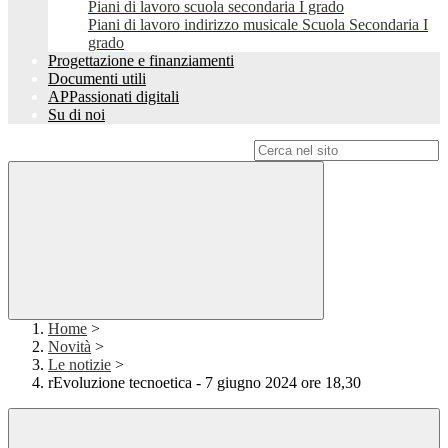
Piani di lavoro scuola secondaria I grado
Piani di lavoro indirizzo musicale Scuola Secondaria I
grado
Progettazione e finanziamenti
Documenti utili
APPassionati digitali
Su di noi
Campo di ricerca per le pagine del sito
Home
>
Novità
>
Le notizie
>
rEvoluzione tecnoetica - 7 giugno 2024 ore 18,30