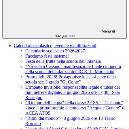
Menu di
navigazione
Calendario scolastico, eventi e manifestazioni
Calendario scolastico 2026-2027
Facciamo festa insieme!
Festa della frutta nella scuola dell'infanzia
"Nà vota a Cassino" manifestazione finale cinquenni
della scuola dell'infanzia dell'IC R. L. Montalcini
Prom night 2026! Protagoniste le classi terze della
scuola sec. I grado "G. Conte"
L'impatto invisibile: responsabilità legale e tutela dei
figli nell'era digitale. 3 giugno 2026 ore 17,30 - Sala
Restagno
"Il tempo dell’acqua" della classe 2F SSI° "G. Conte"
vince il primo premio al concorso "Acqua e Genere” di
ACEA ATO5
"Ritmi dal mondo" - 8 giugno 2026 ore 18 Teatro
Romano
"La storia di Alessia" della classe 3A SSI° "G. Conte"