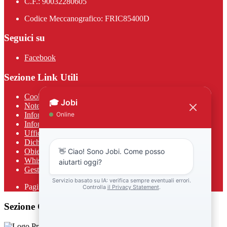
C.F.: 90032280605
Codice Meccanografico: FRIC85400D
Seguici su
Facebook
Sezione Link Utili
Cookie policy
Note legali
Informativa Privacy
Informativa Privacy chatbot Jobi
Ufficio Relazioni con il Pubblico
Dichiarazione di accessibilità
Obiettivi di accessibilità
Whistleblowing
Gestione consensi cookie
Pagina visualizzata
650
volte
Sezione Copyright