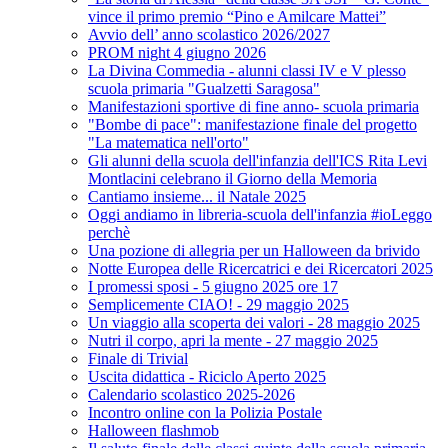
vince il primo premio “Pino e Amilcare Mattei”
Avvio dell’ anno scolastico 2026/2027
PROM night 4 giugno 2026
La Divina Commedia - alunni classi IV e V plesso
scuola primaria "Gualzetti Saragosa"
Manifestazioni sportive di fine anno- scuola primaria
"Bombe di pace": manifestazione finale del progetto
"La matematica nell'orto"
Gli alunni della scuola dell'infanzia dell'ICS Rita Levi
Montlacini celebrano il Giorno della Memoria
Cantiamo insieme... il Natale 2025
Oggi andiamo in libreria-scuola dell'infanzia #ioLeggo
perchè
Una pozione di allegria per un Halloween da brivido
Notte Europea delle Ricercatrici e dei Ricercatori 2025
I promessi sposi - 5 giugno 2025 ore 17
Semplicemente CIAO! - 29 maggio 2025
Un viaggio alla scoperta dei valori - 28 maggio 2025
Nutri il corpo, apri la mente - 27 maggio 2025
Finale di Trivial
Uscita didattica - Riciclo Aperto 2025
Calendario scolastico 2025-2026
Incontro online con la Polizia Postale
Halloween flashmob