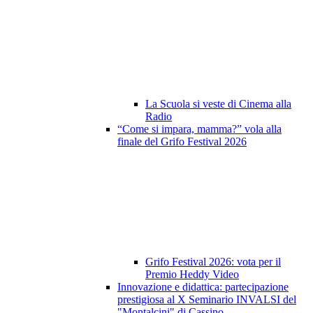
La Scuola si veste di Cinema alla
Radio
“Come si impara, mamma?” vola alla
finale del Grifo Festival 2026
Grifo Festival 2026: vota per il
Premio Heddy Video
Innovazione e didattica: partecipazione
prestigiosa al X Seminario INVALSI del
"Montalcini" di Cassino