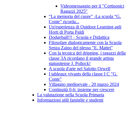
Videomessaggio per il "Cortisonici
Ragazzi 2025"
“La memoria del cuore” -La scuola “G.
Conte” ricorda...
Un'esperienza di Outdoor Learning agli
Horti di Porta Paldi
Dodgeball!!! - Scuola e Didattica
Filosofare dialogicamente con la Scuola
Senza Zaino del plesso "E. Mattei"
Con la tecnica del dripping, i ragazzi della
classe 3A ricordano il grande artista
statunitense J. Pollock!
A scuola d'arte nel Salotto Orwell
I tableaux vivants della classe I C "G.
Conte"
Villaggio medioevale - 20 marzo 2024
Continuità 0-6: insieme per crescere
La valutazione nella Scuola Primaria
Informazioni utili famiglie e studenti