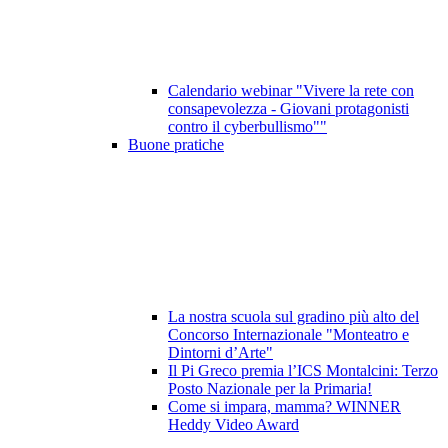
Calendario webinar "Vivere la rete con
consapevolezza - Giovani protagonisti
contro il cyberbullismo""
Buone pratiche
La nostra scuola sul gradino più alto del
Concorso Internazionale "Monteatro e
Dintorni d’Arte"
Il Pi Greco premia l’ICS Montalcini: Terzo
Posto Nazionale per la Primaria!
Come si impara, mamma? WINNER
Heddy Video Award