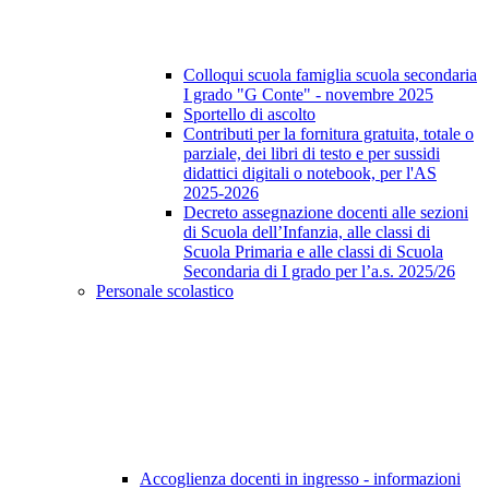
Colloqui scuola famiglia scuola secondaria
I grado "G Conte" - novembre 2025
Sportello di ascolto
Contributi per la fornitura gratuita, totale o
parziale, dei libri di testo e per sussidi
didattici digitali o notebook, per l'AS
2025-2026
Decreto assegnazione docenti alle sezioni
di Scuola dell’Infanzia, alle classi di
Scuola Primaria e alle classi di Scuola
Secondaria di I grado per l’a.s. 2025/26
Personale scolastico
Accoglienza docenti in ingresso - informazioni