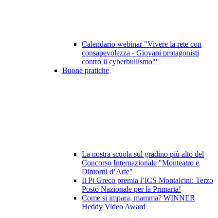
Calendario webinar "Vivere la rete con
consapevolezza - Giovani protagonisti
contro il cyberbullismo""
Buone pratiche
La nostra scuola sul gradino più alto del
Concorso Internazionale "Monteatro e
Dintorni d’Arte"
Il Pi Greco premia l’ICS Montalcini: Terzo
Posto Nazionale per la Primaria!
Come si impara, mamma? WINNER
Heddy Video Award