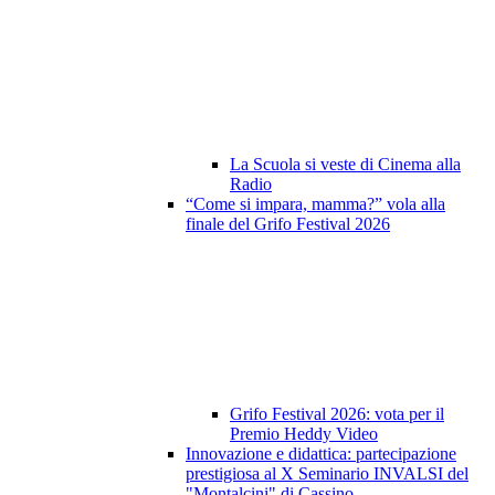
La Scuola si veste di Cinema alla
Radio
“Come si impara, mamma?” vola alla
finale del Grifo Festival 2026
Grifo Festival 2026: vota per il
Premio Heddy Video
Innovazione e didattica: partecipazione
prestigiosa al X Seminario INVALSI del
"Montalcini" di Cassino