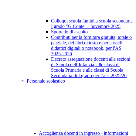
Colloqui scuola famiglia scuola secondaria
I grado "G Conte" - novembre 2025
Sportello di ascolto
Contributi per la fornitura gratuita, totale o
parziale, dei libri di testo e per sussidi
didattici digitali o notebook, per l'AS
2025-2026
Decreto assegnazione docenti alle sezioni
di Scuola dell’Infanzia, alle classi di
Scuola Primaria e alle classi di Scuola
Secondaria di I grado per l’a.s. 2025/26
Personale scolastico
Accoglienza docenti in ingresso - informazioni