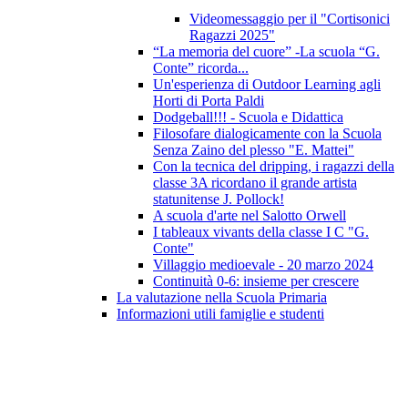
Videomessaggio per il "Cortisonici
Ragazzi 2025"
“La memoria del cuore” -La scuola “G.
Conte” ricorda...
Un'esperienza di Outdoor Learning agli
Horti di Porta Paldi
Dodgeball!!! - Scuola e Didattica
Filosofare dialogicamente con la Scuola
Senza Zaino del plesso "E. Mattei"
Con la tecnica del dripping, i ragazzi della
classe 3A ricordano il grande artista
statunitense J. Pollock!
A scuola d'arte nel Salotto Orwell
I tableaux vivants della classe I C "G.
Conte"
Villaggio medioevale - 20 marzo 2024
Continuità 0-6: insieme per crescere
La valutazione nella Scuola Primaria
Informazioni utili famiglie e studenti