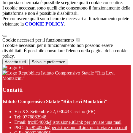
In questa schermata è possibile scegliere quali cookie consentire.
I cookie necessari sono quelli che consentono il funzionamento della
piattaforma e non è possibile disabilitarli.
Per conoscere quali sono i cookie necessari al funzionamento potete
visionare la
COOKIE POLICY
.
Cookie necessari per il funzionamento
I cookie necessari per il funzionamento non possono essere
disabilitati. È possibile consultare l'elenco nella pagina della cookie
policy.
Accetta tutti
Salva le preferenze
Istituto Comprensivo Statale “Rita Levi
Montalcini”
Contatti
Istituto Comprensivo Statale “Rita Levi Montalcini”
Via XX Settembre 22, 03043 Cassino (FR)
Tel:
0776863948
Email:
fric85400d@istruzione.it
Link per inviare una mail
PEC:
fric85400d@pec.istruzione.it
Link per inviare una mail
C.F.: 90032280605