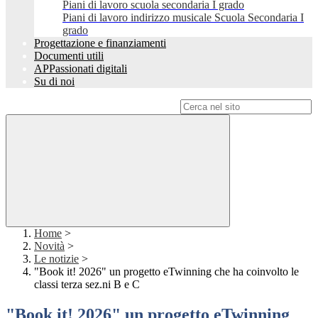
Piani di lavoro scuola secondaria I grado
Piani di lavoro indirizzo musicale Scuola Secondaria I
grado
Progettazione e finanziamenti
Documenti utili
APPassionati digitali
Su di noi
Campo di ricerca per le pagine del sito
Home
>
Novità
>
Le notizie
>
"Book it! 2026" un progetto eTwinning che ha coinvolto le
classi terza sez.ni B e C
"Book it! 2026" un progetto eTwinning