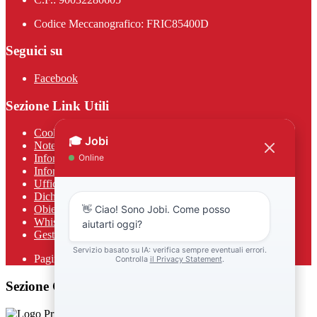
Codice Meccanografico: FRIC85400D
Seguici su
Facebook
Sezione Link Utili
Cookie policy
Note legali
Informativa Privacy
Informativa Privacy chatbot Jobi
Ufficio Relazioni con il Pubblico
Dichiarazione di accessibilità
Obiettivi di accessibilità
Whistleblowing
Gestione consensi cookie
Pagina visualizzata
85
volte
Sezione Copyright