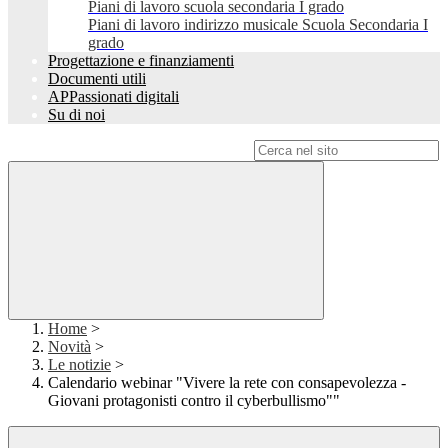
Piani di lavoro scuola secondaria I grado
Piani di lavoro indirizzo musicale Scuola Secondaria I
grado
Progettazione e finanziamenti
Documenti utili
APPassionati digitali
Su di noi
Campo di ricerca per le pagine del sito
Home
>
Novità
>
Le notizie
>
Calendario webinar "Vivere la rete con consapevolezza -
Giovani protagonisti contro il cyberbullismo""