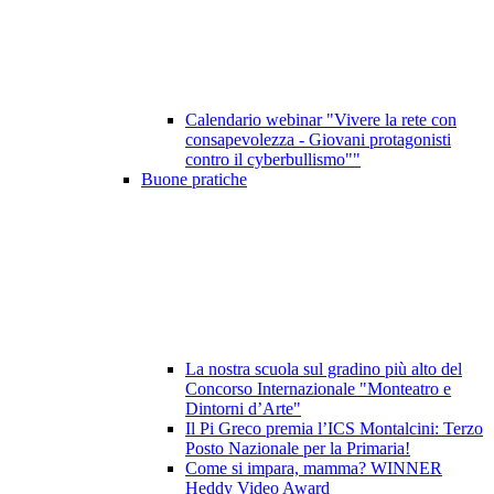
Calendario webinar "Vivere la rete con
consapevolezza - Giovani protagonisti
contro il cyberbullismo""
Buone pratiche
La nostra scuola sul gradino più alto del
Concorso Internazionale "Monteatro e
Dintorni d’Arte"
Il Pi Greco premia l’ICS Montalcini: Terzo
Posto Nazionale per la Primaria!
Come si impara, mamma? WINNER
Heddy Video Award