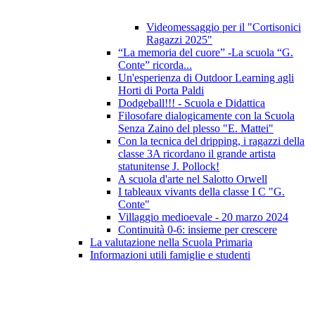
Videomessaggio per il "Cortisonici
Ragazzi 2025"
“La memoria del cuore” -La scuola “G.
Conte” ricorda...
Un'esperienza di Outdoor Learning agli
Horti di Porta Paldi
Dodgeball!!! - Scuola e Didattica
Filosofare dialogicamente con la Scuola
Senza Zaino del plesso "E. Mattei"
Con la tecnica del dripping, i ragazzi della
classe 3A ricordano il grande artista
statunitense J. Pollock!
A scuola d'arte nel Salotto Orwell
I tableaux vivants della classe I C "G.
Conte"
Villaggio medioevale - 20 marzo 2024
Continuità 0-6: insieme per crescere
La valutazione nella Scuola Primaria
Informazioni utili famiglie e studenti