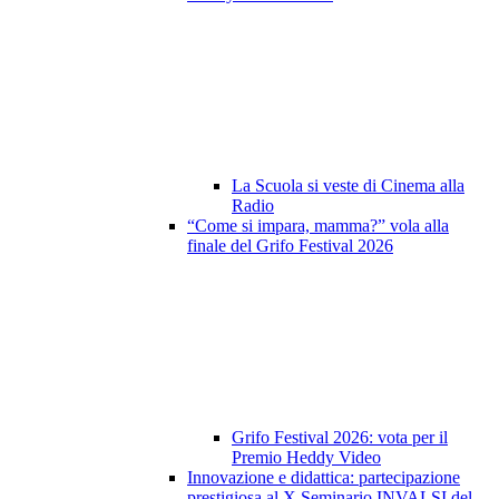
La Scuola si veste di Cinema alla
Radio
“Come si impara, mamma?” vola alla
finale del Grifo Festival 2026
Grifo Festival 2026: vota per il
Premio Heddy Video
Innovazione e didattica: partecipazione
prestigiosa al X Seminario INVALSI del