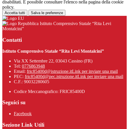
disabilitati. È possibile consultare l'elenco nella pagina della cookie
policy.
Accetta tutti
Salva le preferenze
Istituto Comprensivo Statale “Rita Levi
Montalcini”
Contatti
Istituto Comprensivo Statale “Rita Levi Montalcini”
Via XX Settembre 22, 03043 Cassino (FR)
Tel:
0776863948
Email:
fric85400d@istruzione.it
Link per inviare una mail
PEC:
fric85400d@pec.istruzione.it
Link per inviare una mail
C.F.: 90032280605
Codice Meccanografico: FRIC85400D
Seguici su
Facebook
Sezione Link Utili