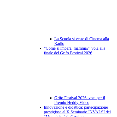
La Scuola si veste di Cinema alla
Radio
“Come si impara, mamma?” vola alla
finale del Grifo Festival 2026
Grifo Festival 2026: vota per il
Premio Heddy Video
Innovazione e didattica: partecipazione
prestigiosa al X Seminario INVALSI del
"Montalcini" di Cassino