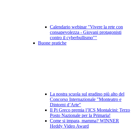
Calendario webinar "Vivere la rete con
consapevolezza - Giovani protagonisti
contro il cyberbullismo""
Buone pratiche
La nostra scuola sul gradino più alto del
Concorso Internazionale "Monteatro e
Dintorni d’Arte"
Il Pi Greco premia l’ICS Montalcini: Terzo
Posto Nazionale per la Primaria!
Come si impara, mamma? WINNER
Heddy Video Award