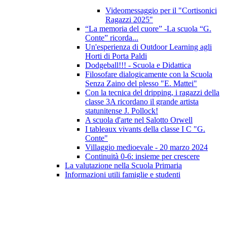
Videomessaggio per il "Cortisonici
Ragazzi 2025"
“La memoria del cuore” -La scuola “G.
Conte” ricorda...
Un'esperienza di Outdoor Learning agli
Horti di Porta Paldi
Dodgeball!!! - Scuola e Didattica
Filosofare dialogicamente con la Scuola
Senza Zaino del plesso "E. Mattei"
Con la tecnica del dripping, i ragazzi della
classe 3A ricordano il grande artista
statunitense J. Pollock!
A scuola d'arte nel Salotto Orwell
I tableaux vivants della classe I C "G.
Conte"
Villaggio medioevale - 20 marzo 2024
Continuità 0-6: insieme per crescere
La valutazione nella Scuola Primaria
Informazioni utili famiglie e studenti