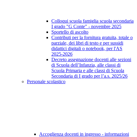
Colloqui scuola famiglia scuola secondaria
I grado "G Conte" - novembre 2025
Sportello di ascolto
Contributi per la fornitura gratuita, totale o
parziale, dei libri di testo e per sussidi
didattici digitali o notebook, per l'AS
2025-2026
Decreto assegnazione docenti alle sezioni
di Scuola dell’Infanzia, alle classi di
Scuola Primaria e alle classi di Scuola
Secondaria di I grado per l’a.s. 2025/26
Personale scolastico
Accoglienza docenti in ingresso - informazioni