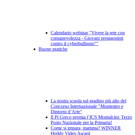
Calendario webinar "Vivere la rete con
consapevolezza - Giovani protagonisti
contro il cyberbullismo""
Buone pratiche
La nostra scuola sul gradino più alto del
Concorso Internazionale "Monteatro e
Dintorni d’Arte"
Il Pi Greco premia l’ICS Montalcini: Terzo
Posto Nazionale per la Primaria!
Come si impara, mamma? WINNER
Heddy Video Award