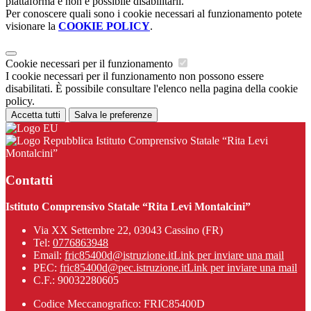
piattaforma e non è possibile disabilitarli.
Per conoscere quali sono i cookie necessari al funzionamento potete
visionare la
COOKIE POLICY
.
Cookie necessari per il funzionamento
I cookie necessari per il funzionamento non possono essere
disabilitati. È possibile consultare l'elenco nella pagina della cookie
policy.
Accetta tutti
Salva le preferenze
Istituto Comprensivo Statale “Rita Levi
Montalcini”
Contatti
Istituto Comprensivo Statale “Rita Levi Montalcini”
Via XX Settembre 22, 03043 Cassino (FR)
Tel:
0776863948
Email:
fric85400d@istruzione.it
Link per inviare una mail
PEC:
fric85400d@pec.istruzione.it
Link per inviare una mail
C.F.: 90032280605
Codice Meccanografico: FRIC85400D