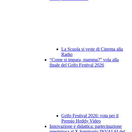
La Scuola si veste di Cinema alla
Radio
“Come si impara, mamma?” vola alla
finale del Grifo Festival 2026
Grifo Festival 2026: vota per il
Premio Heddy Video
Innovazione e didattica: partecipazione
prestigiosa al X Seminario INVALSI del