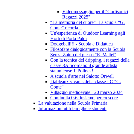
Videomessaggio per il "Cortisonici
Ragazzi 2025"
“La memoria del cuore” -La scuola “G.
Conte” ricorda...
Un'esperienza di Outdoor Learning agli
Horti di Porta Paldi
Dodgeball!!! - Scuola e Didattica
Filosofare dialogicamente con la Scuola
Senza Zaino del plesso "E. Mattei"
Con la tecnica del dripping, i ragazzi della
classe 3A ricordano il grande artista
statunitense J. Pollock!
A scuola d'arte nel Salotto Orwell
I tableaux vivants della classe I C "G.
Conte"
Villaggio medioevale - 20 marzo 2024
Continuità 0-6: insieme per crescere
La valutazione nella Scuola Primaria
Informazioni utili famiglie e studenti