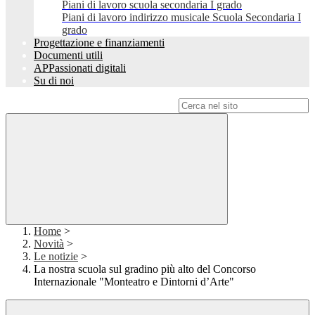
Piani di lavoro scuola secondaria I grado
Piani di lavoro indirizzo musicale Scuola Secondaria I
grado
Progettazione e finanziamenti
Documenti utili
APPassionati digitali
Su di noi
Campo di ricerca per le pagine del sito
Home
>
Novità
>
Le notizie
>
La nostra scuola sul gradino più alto del Concorso
Internazionale "Monteatro e Dintorni d’Arte"